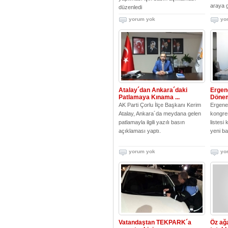
araya g
düzenledi
yorum yok
yo
Atalay´dan Ankara´daki
Ergen
Patlamaya Kınama ...
Dönemi
AK Parti Çorlu İlçe Başkanı Kerim
Ergene 
Atalay, Ankara´da meydana gelen
kongres
patlamayla ilgili yazılı basın
listesi
açıklaması yaptı.
yeni ba
yorum yok
yo
Vatandaştan TEKPARK´a
Öz ağ