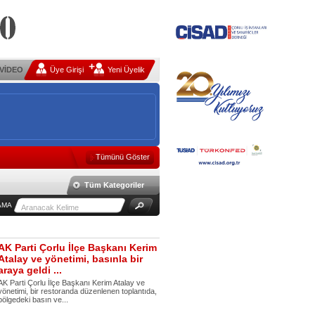
VİDEO
Üye Girişi
Yeni Üyelik
Tümünü Göster
Tüm Kategoriler
AMA
AK Parti Çorlu İlçe Başkanı Kerim
Atalay ve yönetimi, basınla bir
araya geldi ...
AK Parti Çorlu İlçe Başkanı Kerim Atalay ve
yönetimi, bir restoranda düzenlenen toplantıda,
bölgedeki basın ve...