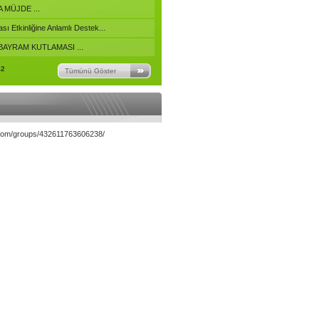
 MÜJDE ...
sı Etkinliğine Anlamlı Destek...
AYRAM KUTLAMASI ...
42
Tümünü Göster
.com/groups/432611763606238/