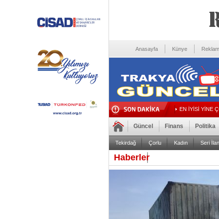
Anasayfa
Künye
Reklam
EN İYİSİ YİNE 
Güncel
Finans
Politika
Tekirdağ
Çorlu
Kadın
Seri İlan
Haberler
Foto Galeri
Video Galeri