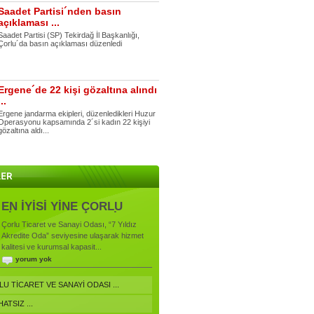
Saadet Partisi´nden basın
açıklaması ...
Saadet Partisi (SP) Tekirdağ İl Başkanlığı,
Çorlu´da basın açıklaması düzenledi
Ergene´de 22 kişi gözaltına alındı
...
Ergene jandarma ekipleri, düzenledikleri Huzur
Operasyonu kapsamında 2´si kadın 22 kişiyi
gözaltına aldı...
EN İYİSİ YİNE ÇORLU
TİCARET VE SANAYİ
Çorlu Ticaret ve Sanayi Odası, “7 Yıldız
ODASI ...
Akredite Oda” seviyesine ulaşarak hizmet
kalitesi ve kurumsal kapasit...
yorum yok
LU TİCARET VE SANAYİ ODASI ...
ATSIZ ...