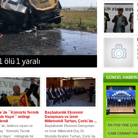
e´de ´´Kömürlü Termik
Başbakanlık Ekonomi
le Hayır´´ mitingi
Danışmanı ve İzmir
lendi
Milletvekili Turhan, Çorlu´da ...
EN İYİSİ YİNE ÇOR
de, binlerce siyasi ve
Başbakanlık Ekonomi Danışmanı
aş ´´Kömürlü Termik
ve İzmir Milletvekili Doç.Dr.
CAMİ CEMAATİ RAH
e Hayır´´ mitinginde bir
Mustafa İbrahim Turhan, Çorlu´da