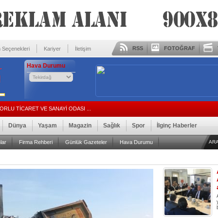
RSS
FOTOĞRAF
 Seçenekleri
Kariyer
İletişim
Hava Durumu
ÇORLU TİCARET VE SANAYİ ODASI ...
Dünya
Yaşam
Magazin
Sağlık
Spor
İlginç Haberler
lar
Firma Rehberi
Günlük Gazeteler
Hava Durumu
AR