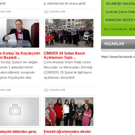
eldi
iş adamlarıyla bir araya geldi.
VELİMEŞE HALKINA
rum yok
yorum yok
Çorlu’da Çevre Hafta
RAMAZAN SEZER B
Son Güncelleme:
22:
e Kızılay´da Küçükçetin
ÇİMDER 28 Şubat Basın
https://www.facebook
 Başladı ...
Açıklaması Yaptı ...
Kızılay Şubesi´nin olağan
Çorlu Anadolu İmam Hatip Lisesi
inde 3 adaydan birinin
Mezunları ve Mensupları Derneği
 kabul edilmedi, kongrede
(ÇİMDER) 28 Şubat ile ilgili basın
şkan Küçükçetin oldu.
açıklaması düzenledi.
rum yok
yorum yok
abeyini öldürden genç
Emekli öğretmenden devlet