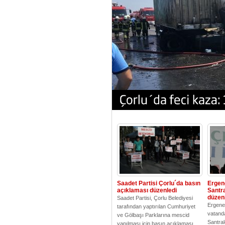
Saadet Partisi Çorlu´da basın
Ergen
açıklaması düzenledi
Santra
düzen
Saadet Partisi, Çorlu Belediyesi
Ergene´
tarafından yaptırılan Cumhuriyet
vatand
ve Gölbaşı Parklarına mescid
Santral
yapılması için basın açıklaması