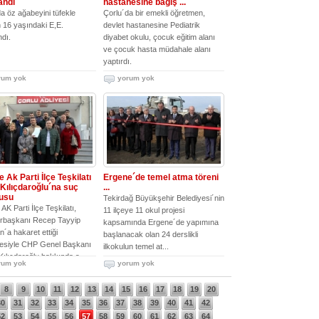
andı
hastanesine bağış ...
a öz ağabeyini tüfekle
Çorlu´da bir emekli öğretmen,
 16 yaşındaki E,E.
devlet hastanesine Pediatrik
ndı.
diyabet okulu, çocuk eğitim alanı
ve çocuk hasta müdahale alanı
yaptırdı.
rum yok
yorum yok
 Ak Parti İlçe Teşkilatı
Ergene´de temel atma töreni
Kılıçdaroğlu´na suç
...
usu
Tekirdağ Büyükşehir Belediyesi´nin
AK Parti İlçe Teşkilatı,
11 ilçeye 11 okul projesi
başkanı Recep Tayyip
kapsamında Ergene´de yapımına
´a hakaret ettiği
başlanacak olan 24 derslikli
esiyle CHP Genel Başkanı
ilkokulun temel at...
ılıçdaroğlu hakkında s...
rum yok
yorum yok
8
9
10
11
12
13
14
15
16
17
18
19
20
30
31
32
33
34
35
36
37
38
39
40
41
42
52
53
54
55
56
57
58
59
60
61
62
63
64