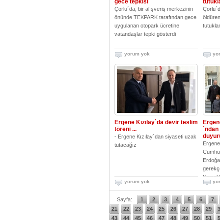
gece tepkisi
tutukl
Çorlu´da, bir alışveriş merkezinin
Çorlu´d
önünde TEKPARK tarafından gece
öldüren
uygulanan otopark ücretine
tutukla
vatandaşlar tepki gösterdi
yorum yok
yo
Ergene Kızılay´da devir teslim
Ergene
töreni ...
´ndan 
duyur
- Ergene Kızılay´dan siyaseti uzak
Ergene 
tutacağız
Cumhur
Erdoğan
gerekç
Kemal K
yorum yok
yo
Sayfa:
1
2
3
4
5
6
7
21
22
23
24
25
26
27
28
29
43
44
45
46
47
48
49
50
51