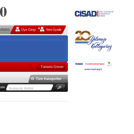
VİDEO
Üye Girişi
Yeni Üyelik
Tümünü Göster
Tüm Kategoriler
AMA