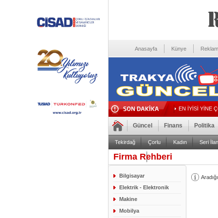
Anasayfa
Künye
Reklam
EN İYİSİ YİNE 
Güncel
Finans
Politika
Tekirdağ
Çorlu
Kadın
Seri İlan
Firma Rehberi
Foto Galeri
Video Galeri
Bilgisayar
Aradığı
Elektrik - Elektronik
Makine
Mobilya