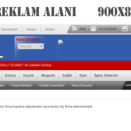
RSS
FOTOĞRAF
 Seçenekleri
Kariyer
İletişim
Hava Durumu
ÇORLU TİCARET VE SANAYİ ODASI ...
Dünya
Yaşam
Magazin
Sağlık
Spor
İlginç Haberler
lar
Firma Rehberi
Günlük Gazeteler
Hava Durumu
AR
nız firma kaydına ulaşılamadı veya henüz hiç firma eklenmemiştir.