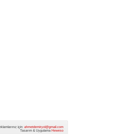
klamlarınız için:
ahmetdemiryol@gmail.com
Tasarım & Uygulama
Heweso