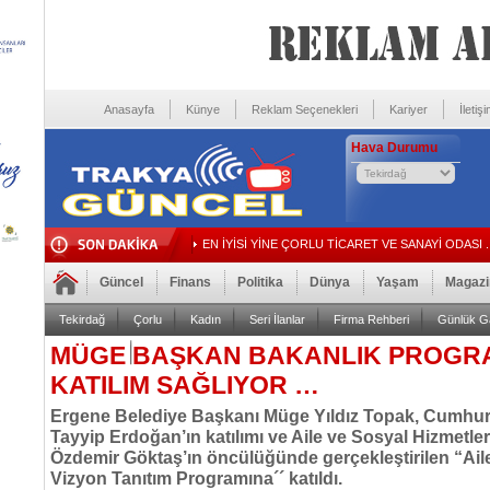
Anasayfa
Künye
Reklam Seçenekleri
Kariyer
İletiş
Hava Durumu
EN İYİSİ YİNE ÇORLU TİCARET VE SANAYİ ODASI ..
Güncel
Finans
Politika
Dünya
Yaşam
Magazi
Tekirdağ
Çorlu
Kadın
Seri İlanlar
Firma Rehberi
Günlük Ga
MÜGE BAŞKAN BAKANLIK PROGR
Foto Galeri
Video Galeri
KATILIM SAĞLIYOR …
Ergene Belediye Başkanı Müge Yıldız Topak, Cumhu
Tayyip Erdoğan’ın katılımı ve Aile ve Sosyal Hizmetl
Özdemir Göktaş’ın öncülüğünde gerçekleştirilen “Aile
Vizyon Tanıtım Programına´´ katıldı.