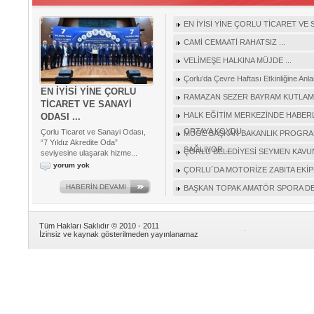
EN İYİSİ YİNE ÇORLU TİCARET VE S
CAMİ CEMAATİ RAHATSIZ ...
VELİMEŞE HALKINA MÜJDE ...
Çorlu’da Çevre Haftası Etkinliğine Anla
EN İYİSİ YİNE ÇORLU
RAMAZAN SEZER BAYRAM KUTLAMAS
TİCARET VE SANAYİ
HALK EĞİTİM MERKEZİNDE HABERLE
ODASI ...
ORTAYA KOYDU ...
Çorlu Ticaret ve Sanayi Odası,
MÜGE BAŞKAN BAKANLIK PROGRAM
“7 Yıldız Akredite Oda”
SAĞLIYOR …
ÇORLU BELEDİYESİ SEYMEN KAVUNU
seviyesine ulaşarak hizme...
yorum yok
ÇORLU´DA MOTORİZE ZABITA EKİPL
HABERİN DEVAMI
BAŞKAN TOPAK AMATÖR SPORA D
Tüm Hakları Saklıdır © 2010 - 2011
İzinsiz ve kaynak gösterilmeden yayınlanamaz