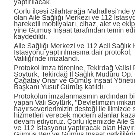
yaptırılacak.
Çorlu ilçesi Silahtarağa Mahallesi’nde y
olan Aile Sağlığı Merkezi ve 112 İstasyo
hareketli mobilyaları, cihaz, alet ve eki
yine Gümüş İnşaat tarafından temin edi
kaydedildi.
Aile Sağlığı Merkezi ve 112 Acil Sağlık 
İstasyonu yaptırılmasına dair protokol,
Valiliği'nde imzalandı.
Protokol imza törenine, Tekirdağ Valisi
Soytürk, Tekirdağ İl Sağlık Müdürü Op. D
Çağatay Onar ve Gümüş İnşaat Yöneti
Başkanı Yusuf Gümüş katıldı.
Protokolün imzalanmasının ardından b
yapan Vali Soytürk, "Devletimizin imkan
hayırseverlerimizin desteği ile ilimizde 
hizmetleri verecek modern alanlar ka
devam ediyoruz. Çorlu ilçemizde Aile S
ve 112 İstasyonu yaptıracak olan Hayı
Gümüş Bey ve Gümüş İnşaat yetkilileri