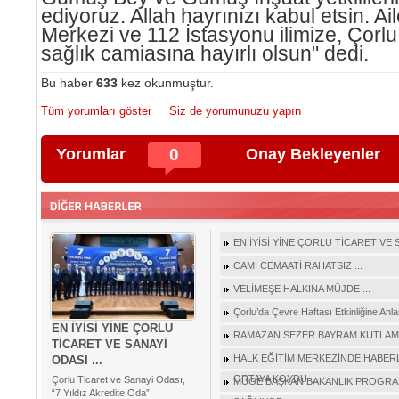
ediyoruz. Allah hayrınızı kabul etsin. Ai
Merkezi ve 112 İstasyonu ilimize, Çorlu
sağlık camiasına hayırlı olsun" dedi.
Bu haber
633
kez okunmuştur.
Tüm yorumları göster
Siz de yorumunuzu yapın
Yorumlar
0
Onay Bekleyenler
EN İYİSİ YİNE ÇORLU TİCARET VE S
CAMİ CEMAATİ RAHATSIZ ...
VELİMEŞE HALKINA MÜJDE ...
Çorlu’da Çevre Haftası Etkinliğine Anla
EN İYİSİ YİNE ÇORLU
RAMAZAN SEZER BAYRAM KUTLAMAS
TİCARET VE SANAYİ
HALK EĞİTİM MERKEZİNDE HABERLE
ODASI ...
ORTAYA KOYDU ...
Çorlu Ticaret ve Sanayi Odası,
MÜGE BAŞKAN BAKANLIK PROGRAM
“7 Yıldız Akredite Oda”