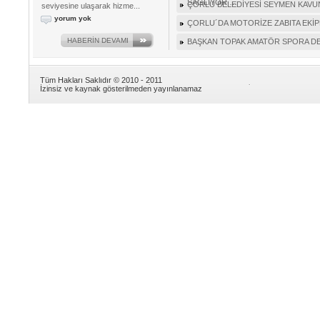
SAĞLIYOR …
ÇORLU BELEDİYESİ SEYMEN KAVUNU
seviyesine ulaşarak hizme...
yorum yok
ÇORLU´DA MOTORİZE ZABITA EKİPL
HABERİN DEVAMI
BAŞKAN TOPAK AMATÖR SPORA D
Tüm Hakları Saklıdır © 2010 - 2011
İzinsiz ve kaynak gösterilmeden yayınlanamaz