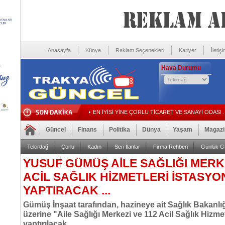
Anasayfa
Künye
Reklam Seçenekleri
Kariyer
İletiş
Hava Durumu
EN İYİSİ YİNE ÇORLU TİCARET VE SANAYİ ODASI ..
Güncel
Finans
Politika
Dünya
Yaşam
Magazi
Tekirdağ
Çorlu
Kadın
Seri İlanlar
Firma Rehberi
Günlük Ga
YUSUF GÜMÜŞ AİLE SAĞLIĞI MERKE
Foto Galeri
Video Galeri
ACİL SAĞLIK HİZMETLERİ İSTASYO
YAPTIRACAK ...
Gümüş İnşaat tarafından, hazineye ait Sağlık Bakanlığı
üzerine "Aile Sağlığı Merkezi ve 112 Acil Sağlık Hizme
yaptırılacak.