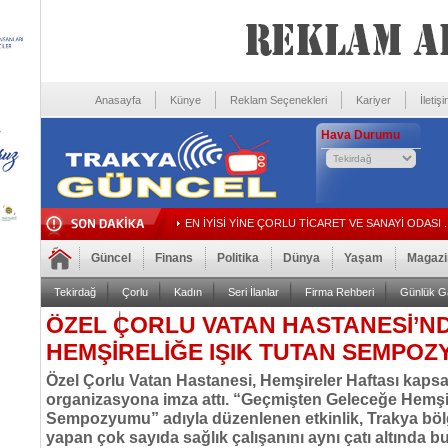
Anasayfa
Künye
Reklam Seçenekleri
Kariyer
İletiş
Hava Durumu
EN İYİSİ YİNE ÇORLU TİCARET VE SANAYİ ODASI ..
Güncel
Finans
Politika
Dünya
Yaşam
Magazi
Tekirdağ
Çorlu
Kadın
Seri İlanlar
Firma Rehberi
Günlük Ga
ÖZEL ÇORLU VATAN HASTANESİ’N
Foto Galeri
Video Galeri
HEMŞİRELİĞE IŞIK TUTAN SEMPOZYU
Özel Çorlu Vatan Hastanesi, Hemşireler Haftası kapsa
organizasyona imza attı. “Geçmişten Geleceğe Hemşi
Sempozyumu” adıyla düzenlenen etkinlik, Trakya bö
yapan çok sayıda sağlık çalışanını aynı çatı altında b