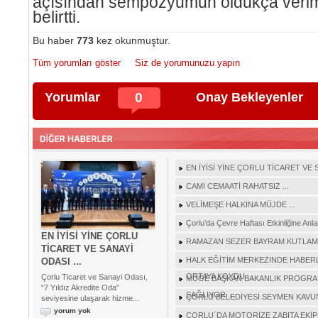
açısından sempozyumun oldukça verimli
belirtti.
Bu haber
773
kez okunmuştur.
Tüm yorumları göster
Siz de yorumunuzu yapın
Yorumlar
0
Onay Bekleyenler
EN İYİSİ YİNE ÇORLU TİCARET VE S
CAMİ CEMAATİ RAHATSIZ ...
VELİMEŞE HALKINA MÜJDE ...
Çorlu’da Çevre Haftası Etkinliğine Anla
EN İYİSİ YİNE ÇORLU
RAMAZAN SEZER BAYRAM KUTLAMAS
TİCARET VE SANAYİ
HALK EĞİTİM MERKEZİNDE HABERLE
ODASI ...
ORTAYA KOYDU ...
Çorlu Ticaret ve Sanayi Odası,
MÜGE BAŞKAN BAKANLIK PROGRAM
“7 Yıldız Akredite Oda”
SAĞLIYOR …
ÇORLU BELEDİYESİ SEYMEN KAVUNU
seviyesine ulaşarak hizme...
yorum yok
ÇORLU´DA MOTORİZE ZABITA EKİPL