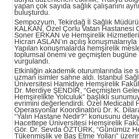
yapan çok sayıda sağlık çalışanını aynı 
buluşturdu.
Sempozyum, Tekirdağ İl Sağlık Müdürü 
KALKAN, Özel Çorlu Vatan Hastanesi 
Soner ERKAN ve Hemşirelik Hizmetleri 
Hicran ASLAN’ın açılış konuşmalarıyla 
Yapılan konuşmalarda hemşirelik mesl
toplumsal önemi ve geçmişten bugüne g
vurgulandı.
Etkinliğin akademik oturumlarında ise s
uzman isimler sahne aldı. İstanbul Sağlı
Üniversitesi Hamidiye Hemşirelik Fakül
Dr. Merdiye ŞENDİR, “Geçmişten Gel
Hemşirelikte Yolculuk” başlıklı sunumu
evrimini değerlendirdi. Özel Medicabil 
Operasyonlar Koordinatörü Dr. K. Dil
“Yalın Hastane Nedir?” konusunu detay
Hacettepe Üniversitesi Hemşirelik Fakü
Gör. Dr. Sevda ÖZTÜRK, “Günümüz He
Tükenmişlik ve Baş Etme Yolları” üzeri