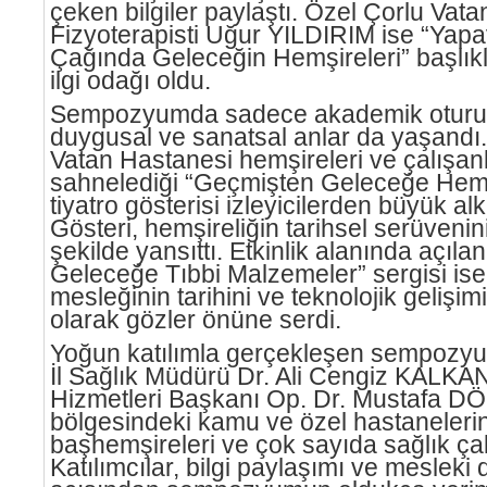
çeken bilgiler paylaştı. Özel Çorlu Vat
Fizyoterapisti Uğur YILDIRIM ise “Yap
Çağında Geleceğin Hemşireleri” başlık
ilgi odağı oldu.
Sempozyumda sadece akademik oturum
duygusal ve sanatsal anlar da yaşandı.
Vatan Hastanesi hemşireleri ve çalışanl
sahnelediği “Geçmişten Geleceğe Hemşi
tiyatro gösterisi izleyicilerden büyük alkı
Gösteri, hemşireliğin tarihsel serüvenini 
şekilde yansıttı. Etkinlik alanında açıl
Geleceğe Tıbbi Malzemeler” sergisi ise
mesleğinin tarihini ve teknolojik gelişim
olarak gözler önüne serdi.
Yoğun katılımla gerçekleşen sempozyu
İl Sağlık Müdürü Dr. Ali Cengiz KALKAN
Hizmetleri Başkanı Op. Dr. Mustafa 
bölgesindeki kamu ve özel hastanelerin 
başhemşireleri ve çok sayıda sağlık çalı
Katılımcılar, bilgi paylaşımı ve meslek