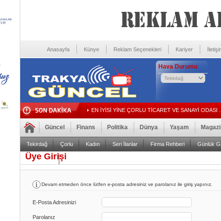
Anasayfa
Künye
Reklam Seçenekleri
Kariyer
İletiş
Hava Durumu
EN İYİSİ YİNE ÇORLU TİCARET VE SANAYİ ODASI ..
Güncel
Finans
Politika
Dünya
Yaşam
Magazi
Tekirdağ
Çorlu
Kadın
Seri İlanlar
Firma Rehberi
Günlük Ga
Üye Girişi
Foto Galeri
Video Galeri
Devam etmeden önce lütfen e-posta adresiniz ve parolanız ile giriş yapınız.
E-Posta Adresinizi
Parolanız